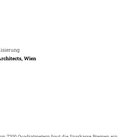
isierung
rchitects, Wien
von 7200 Quadratmetern baut die Sparkasse Bremen ein