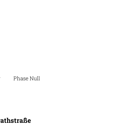
g
Phase Null
rathstraße