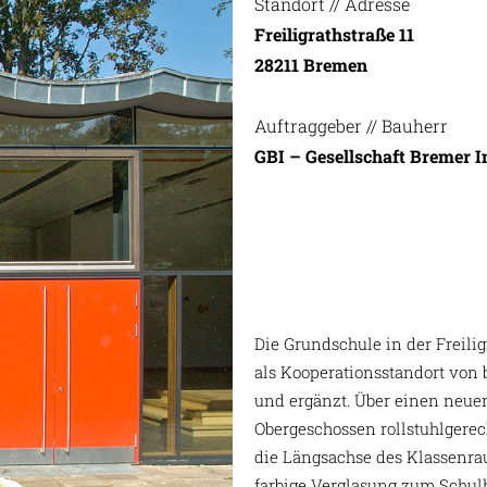
Standort // Adresse
Freiligrathstraße 11
28211 Bremen
Auftraggeber // Bauherr
GBI – Gesellschaft Bremer
Die Grundschule in der Freili
als Kooperationsstandort von
und ergänzt. Über einen neue
Obergeschossen rollstuhlgerec
die Längsachse des Klassenrau
farbige Verglasung zum Schulh